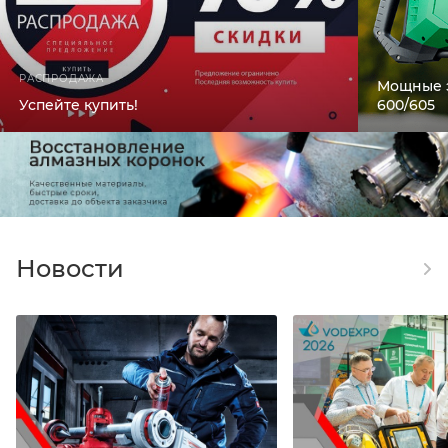
РАСПРОДАЖА
Мощные 
Успейте купить!
600/605
Новости