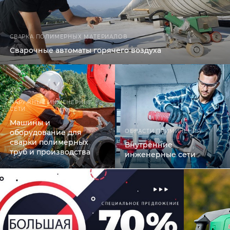
СВАРКА ПОЛИМЕРНЫХ МАТЕРИАЛОВ
Сварочные автоматы горячего воздуха
НАРУЖНЫЕ ИНЖЕНЕРНЫЕ
СЕТИ
Машины и
оборудование для
ОБЛАСТИ ПРИМИНЕНИЯ
сварки полимерных
Внутренние
труб и производства
инженерные сети
отводов