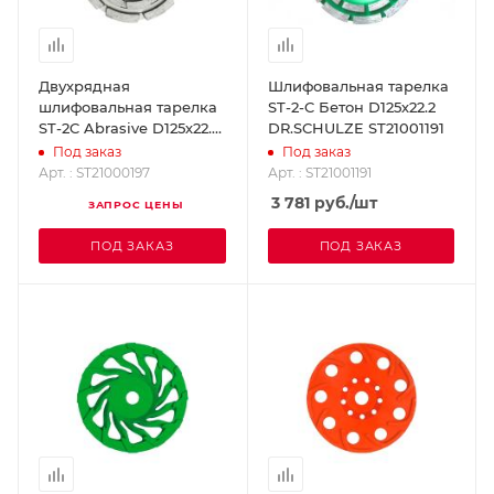
Двухрядная
Шлифовальная тарелка
шлифовальная тарелка
ST-2-C Бетон D125х22.2
ST-2C Abrasive D125х22.2
DR.SCHULZE ST21001191
DR.SCHULZE ST21000197
Под заказ
Под заказ
Арт. : ST21000197
Арт. : ST21001191
3 781
руб.
/шт
ЗАПРОС ЦЕНЫ
ПОД ЗАКАЗ
ПОД ЗАКАЗ