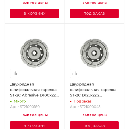
ЗАПРОС ЦЕНЫ
ЗАПРОС ЦЕНЫ
В КОРЗИНУ
ПОД ЗАКАЗ
Двухрядная
Двухрядная
шлифовальная тарелка
шлифовальная тарелка
ST-2C Abrasive D100х22.2
ST-2C D125х22.2
DR.SCHULZE ST21000180
DR.SCHULZE
Много
Под заказ
ST21000045
Арт. : ST21000180
Арт. : ST21000045
ЗАПРОС ЦЕНЫ
ЗАПРОС ЦЕНЫ
В КОРЗИНУ
ПОД ЗАКАЗ