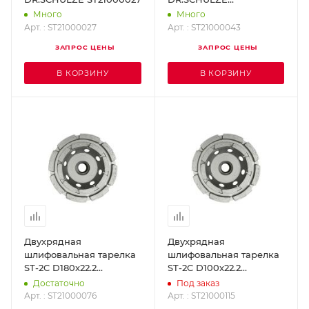
ST21000043
Много
Много
Арт. : ST21000027
Арт. : ST21000043
ЗАПРОС ЦЕНЫ
ЗАПРОС ЦЕНЫ
В КОРЗИНУ
В КОРЗИНУ
Двухрядная
Двухрядная
шлифовальная тарелка
шлифовальная тарелка
ST-2C D180х22.2
ST-2C D100х22.2
DR.SCHULZE
DR.SCHULZE ST21000115
Достаточно
Под заказ
ST21000076
Арт. : ST21000076
Арт. : ST21000115