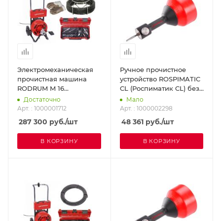
Электромеханическая
Ручное прочистное
прочистная машина
устройство ROSPIMATIC
RODRUM M 16
CL (Роспиматик CL) без
ROTHENBERGER
электропривода
Достаточно
Мало
1000001712
ROTHENBERGER
Арт. : 1000001712
Арт. : 1000002298
1000002298
287 300
руб.
/шт
48 361
руб.
/шт
В КОРЗИНУ
В КОРЗИНУ