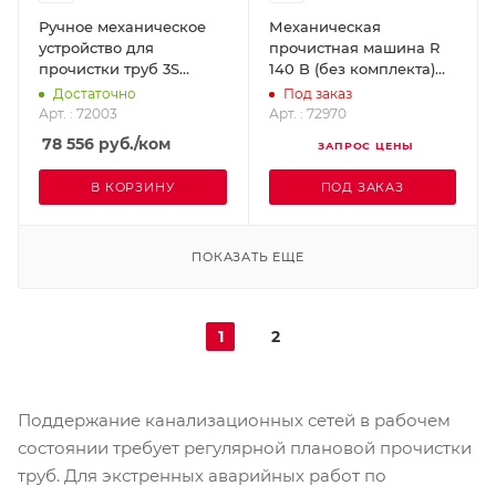
Ручное механическое
Механическая
устройство для
прочистная машина R
прочистки труб 3S
140 B (без комплекта)
ROTHENBERGER 72003
ROTHENBERGER 72970
Достаточно
Под заказ
Арт. : 72003
Арт. : 72970
78 556
руб.
/ком
ЗАПРОС ЦЕНЫ
В КОРЗИНУ
ПОД ЗАКАЗ
ПОКАЗАТЬ ЕЩЕ
1
2
Поддержание канализационных сетей в рабочем
состоянии требует регулярной плановой прочистки
труб. Для экстренных аварийных работ по