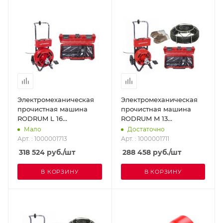
Электромеханическая
Электромеханическая
прочистная машина
прочистная машина
RODRUM L 16
RODRUM M 13
ROTHENBERGER
ROTHENBERGER
Мало
Достаточно
1000001713
1000001711
Арт. : 1000001713
Арт. : 1000001711
318 524
руб.
/шт
288 458
руб.
/шт
В КОРЗИНУ
В КОРЗИНУ