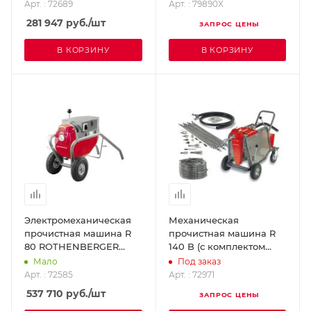
Арт. : 72689
Арт. : 79890X
281 947
руб.
/шт
ЗАПРОС ЦЕНЫ
В КОРЗИНУ
В КОРЗИНУ
Электромеханическая
Механическая
прочистная машина R
прочистная машина R
80 ROTHENBERGER
140 B (с комплектом
72585
штанг и насадок)
Мало
Под заказ
ROTHENBERGER 72971
Арт. : 72585
Арт. : 72971
537 710
руб.
/шт
ЗАПРОС ЦЕНЫ