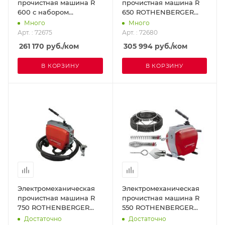
прочистная машина R
прочистная машина R
600 с набором
650 ROTHENBERGER
принадлежностей и
72680
Много
Много
инструмента
Арт. : 72675
Арт. : 72680
ROTHENBERGER 72675
261 170
руб.
/ком
305 994
руб.
/ком
В КОРЗИНУ
В КОРЗИНУ
Электромеханическая
Электромеханическая
прочистная машина R
прочистная машина R
750 ROTHENBERGER
550 ROTHENBERGER
72689
79890X
Достаточно
Достаточно