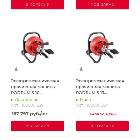
В КОРЗИНУ
ПОД ЗАКАЗ
Электромеханическая
Электромеханическая
прочистная машина
прочистная машина
RODRUM S 10
RODRUM S 13
ROTHENBERGER
ROTHENBERGER
Достаточно
Мало
1000001256
1000001257
Арт. : 1000001256
Арт. : 1000001257
167 797
руб.
/шт
ЗАПРОС ЦЕНЫ
В КОРЗИНУ
В КОРЗИНУ