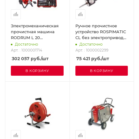
Электромеханическая
Ручное прочистное
прочистная машина
устройство ROSPIMATIC
RODRUM L 20
CL без электропривода
ROTHENBERGER
(в наборе со
Достаточно
Достаточно
1000001714
спиралями)
Арт. : 1000001714
Арт. : 1000002299
ROTHENBERGER
302 057
руб.
/шт
75 421
руб.
/шт
1000002299
В КОРЗИНУ
В КОРЗИНУ