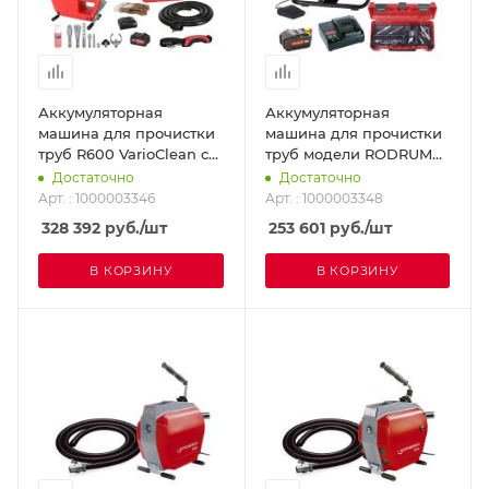
Аккумуляторная
Аккумуляторная
машина для прочистки
машина для прочистки
труб R600 VarioClean с
труб модели RODRUM
набором спиралей и
VarioClean с набором
Достаточно
Достаточно
инструмента
инструмента
Арт. : 1000003346
Арт. : 1000003348
ROTHENBERGER
ROTHENBERGER
328 392
руб.
/шт
253 601
руб.
/шт
1000003346
1000003348
В КОРЗИНУ
В КОРЗИНУ