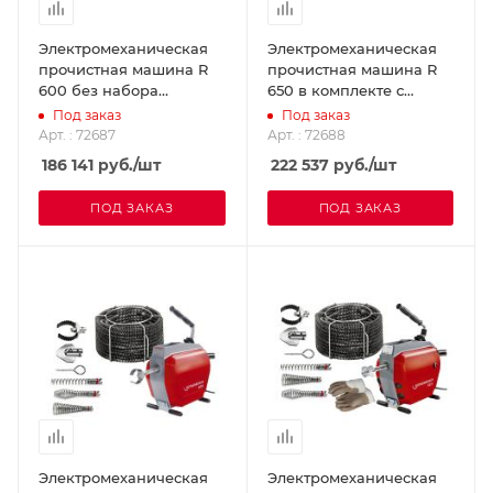
Электромеханическая
Электромеханическая
прочистная машина R
прочистная машина R
600 без набора
650 в комплекте с
принадлежностей и
виброгасящим шлангом
Под заказ
Под заказ
инструмента
ROTHENBERGER 72688
Арт. : 72687
Арт. : 72688
ROTHENBERGER 72687
186 141
руб.
/шт
222 537
руб.
/шт
ПОД ЗАКАЗ
ПОД ЗАКАЗ
Электромеханическая
Электромеханическая