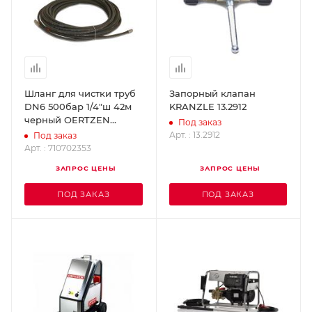
Шланг для чистки труб
Запорный клапан
DN6 500бар 1/4"ш 42м
KRANZLE 13.2912
черный OERTZEN
Под заказ
710702353
Арт. : 13.2912
Под заказ
Арт. : 710702353
ЗАПРОС ЦЕНЫ
ЗАПРОС ЦЕНЫ
ПОД ЗАКАЗ
ПОД ЗАКАЗ