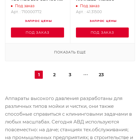
OERTZEN 710000772
Под заказ
Под заказ
Арт. : 710000772
Арт. : 41.31500
ЗАПРОС ЦЕНЫ
ЗАПРОС ЦЕНЫ
ПОД ЗАКАЗ
ПОД ЗАКАЗ
ПОКАЗАТЬ ЕЩЕ
1
2
3
23
Аппараты высокого давления разработаны для
различных типов мойки и чистки, они также
способные справиться с клининговыми задачами в
любых масштабах. Сегодня АВД используются
повсеместно: на даче; станциях тех.обслуживания;
на промышленных предприятиях; в строительстве и