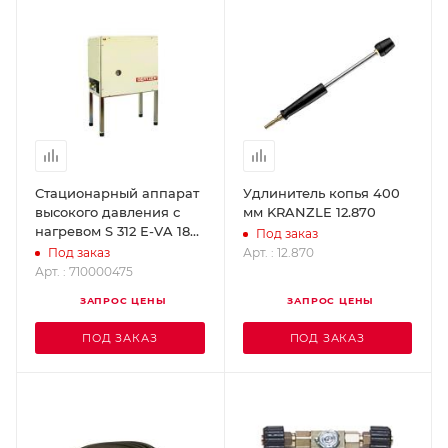
Стационарный аппарат
Удлинитель копья 400
высокого давления с
мм KRANZLE 12.870
нагревом S 312 Е-VA 18
Под заказ
кВт OERTZEN 710000475
Арт. : 12.870
Под заказ
Арт. : 710000475
ЗАПРОС ЦЕНЫ
ЗАПРОС ЦЕНЫ
ПОД ЗАКАЗ
ПОД ЗАКАЗ