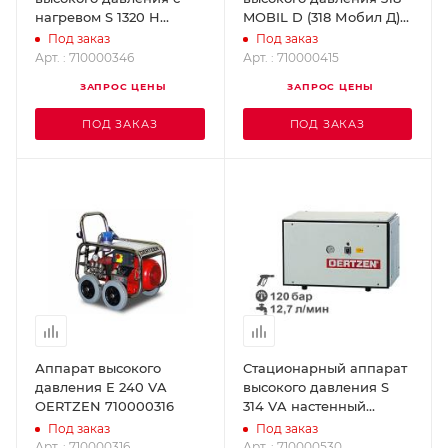
нагревом S 1320 H
MOBIL D (318 Мобил Д)
OERTZEN 710000346
OERTZEN 710000415
Под заказ
Под заказ
Арт. : 710000346
Арт. : 710000415
ЗАПРОС ЦЕНЫ
ЗАПРОС ЦЕНЫ
ПОД ЗАКАЗ
ПОД ЗАКАЗ
Аппарат высокого
Стационарный аппарат
давления E 240 VA
высокого давления S
OERTZEN 710000316
314 VA настенный
OERTZEN 710000530
Под заказ
Под заказ
Арт. : 710000316
Арт. : 710000530