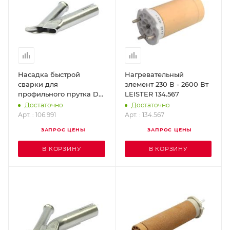
Насадка быстрой
Нагревательный
сварки для
элемент 230 В - 2600 Вт
профильного прутка D-5
LEISTER 134.567
мм (насаживается на
Достаточно
Достаточно
стандартную насадку D-
Арт. : 106.991
Арт. : 134.567
5 мм) LEISTER 106.991
ЗАПРОС ЦЕНЫ
ЗАПРОС ЦЕНЫ
В КОРЗИНУ
В КОРЗИНУ