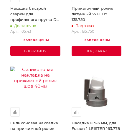
Насадка быстрой
Прикаточный ролик
сварки для
латунный WELDY
профильного прутка D-3
135.750
мм с зауженным
Достаточно
Под заказ
выходом (насаживается
Арт. : 105.431
Арт. : 135.750
на стандартну LEISTER
ЗАПРОС ЦЕНЫ
ЗАПРОС ЦЕНЫ
105.431
В КОРЗИНУ
ПОД ЗАКАЗ
Силиконовая накладка
Насадка К 5-6 мм, для
на прижимной ролик
Fusion 1 LEISTER 163.778