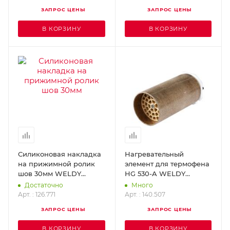
ЗАПРОС ЦЕНЫ
ЗАПРОС ЦЕНЫ
В КОРЗИНУ
В КОРЗИНУ
Силиконовая накладка
Нагревательный
на прижимной ролик
элемент для термофена
шов 30мм WELDY
HG 530-A WELDY
126.771
140.507
Достаточно
Много
Арт. : 126.771
Арт. : 140.507
ЗАПРОС ЦЕНЫ
ЗАПРОС ЦЕНЫ
В КОРЗИНУ
В КОРЗИНУ