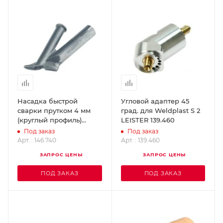
Насадка быстрой
Угловой адаптер 45
сварки прутком 4 мм
град. для Weldplast S 2
(круглый профиль)
LEISTER 139.460
WELDY 146.740
Под заказ
Под заказ
Арт. : 146.740
Арт. : 139.460
ЗАПРОС ЦЕНЫ
ЗАПРОС ЦЕНЫ
ПОД ЗАКАЗ
ПОД ЗАКАЗ