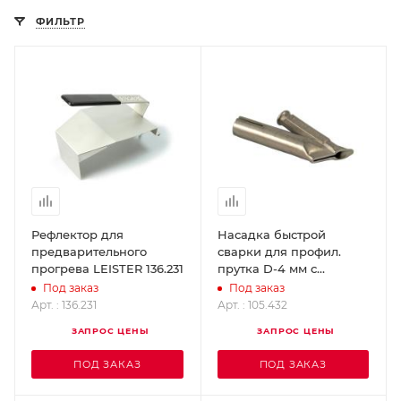
ФИЛЬТР
Рефлектор для
Насадка быстрой
предварительного
сварки для профил.
прогрева LEISTER 136.231
прутка D-4 мм с
зауженным выходом
Под заказ
Под заказ
(насаживается на
Арт. : 136.231
Арт. : 105.432
стандартную) LEISTER
ЗАПРОС ЦЕНЫ
ЗАПРОС ЦЕНЫ
105.432
ПОД ЗАКАЗ
ПОД ЗАКАЗ