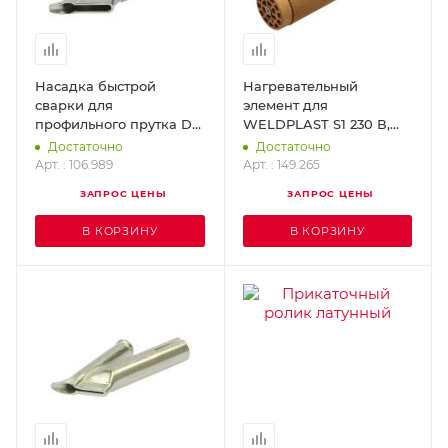
Насадка быстрой
Нагревательный
сварки для
элемент для
профильного прутка D-3
WELDPLAST S1 230 В,
мм (насаживается на
1000 Вт LEISTER 149.265
Достаточно
Достаточно
стандартную насадку D-
Арт. : 106.989
Арт. : 149.265
5 мм) LEISTER 106.989
ЗАПРОС ЦЕНЫ
ЗАПРОС ЦЕНЫ
В КОРЗИНУ
В КОРЗИНУ