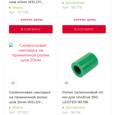
шов 40мм WELDY
Достаточно
127.769
Арт. : 163.778
Много
Арт. : 127.769
ЗАПРОС ЦЕНЫ
ЗАПРОС ЦЕНЫ
В КОРЗИНУ
В КОРЗИНУ
Силиконовая накладка
Ролик силиконовой 40
на прижимной ролик
мм для Unidrive 500
шов 20мм WELDY
LEISTER 161.156
127.823
Много
Достаточно
Арт. : 127.823
Арт. : 161.156