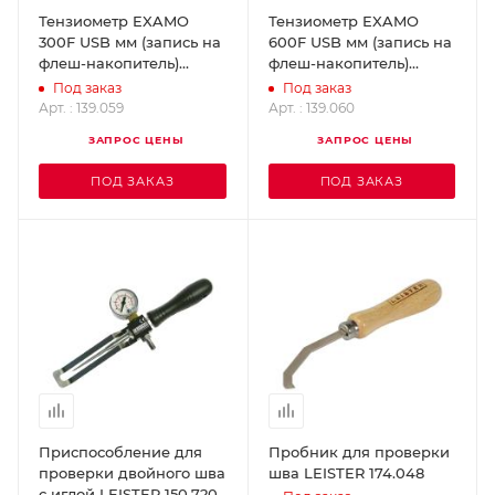
Тензиометр EXAMO
Тензиометр EXAMO
300F USB мм (запись на
600F USB мм (запись на
флеш-накопитель)
флеш-накопитель)
LEISTER 139.059
LEISTER 139.060
Под заказ
Под заказ
Арт. : 139.059
Арт. : 139.060
ЗАПРОС ЦЕНЫ
ЗАПРОС ЦЕНЫ
ПОД ЗАКАЗ
ПОД ЗАКАЗ
Приспособление для
Пробник для проверки
проверки двойного шва
шва LEISTER 174.048
с иглой LEISTER 150.720