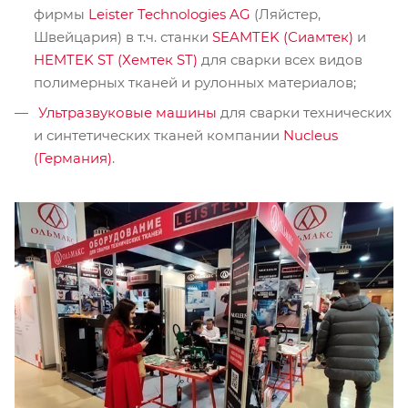
фирмы
Leister Technologies AG
(Ляйстер,
Швейцария) в т.ч. станки
SEAMTEK (Сиамтек)
и
HEMTEK ST (Хемтек ST)
для сварки всех видов
полимерных тканей и рулонных материалов;
Ультразвуковые машины
для сварки технических
и синтетических тканей компании
Nucleus
(Германия)
.