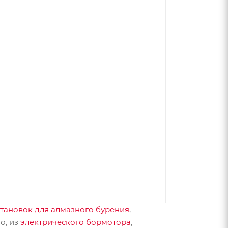
становок для алмазного бурения
,
о, из
электрического бормотора
,