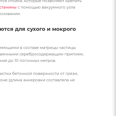
ются стойки, которые позволяют крепить
станины
с помощью вакуумного узла
основании.
уются для сухого и мокрого
меющими в составе матрицы частицы
рипаянными серебросодержащим припоем,
ия до 10 погонных метров.
стки бетонной поверхности от грязи,
оне (длина анкеровки составляла не