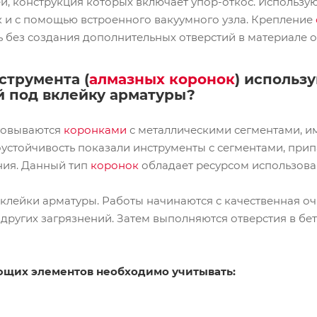
й, конструкция которых включает упор-откос. Использу
к и с помощью встроенного вакуумного узла. Крепление
 без создания дополнительных отверстий в материале 
струмента (
алмазных коронок
) использ
й под вклейку арматуры?
товываются
коронками
с металлическими сегментами, и
оустойчивость показали инструменты с сегментами, п
ния. Данный тип
коронок
обладает ресурсом использован
лейки арматуры. Работы начинаются с качественная очи
других загрязнений. Затем выполняются отверстия в бет
ющих элементов необходимо учитывать: