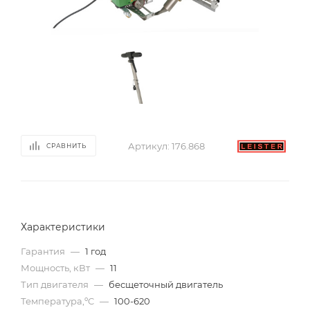
Артикул:
176.868
СРАВНИТЬ
Характеристики
Гарантия
—
1 год
Мощность, кВт
—
11
Тип двигателя
—
бесщеточный двигатель
Температура,ºC
—
100-620