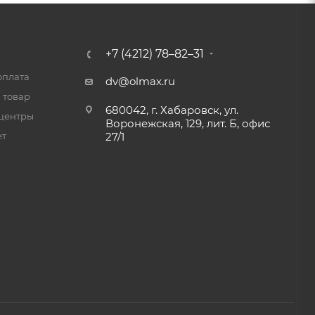
+7 (4212) 78–82–31
оплата
dv@olmax.ru
 товар
680042, г. Хабаровск, ул.
центры
Воронежская, 129, лит. Б, офис
ет
27/1