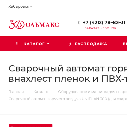
Хабаровск
+7 (4212) 78–82–31
ЗАКАЗАТЬ ЗВОНОК
КАТАЛОГ
РАСПРОДАЖА
Б
Сварочный автомат горя
внахлест пленок и ПВХ-т
—
—
Главная
Каталог
Оборудование и машины для свар
Сварочный автомат горячего воздуха UNIPLAN 300 (для сварк