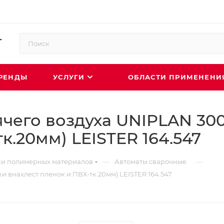
РЕНДЫ
УСЛУГИ
ОБЛАСТИ ПРИМЕНЕН
чего воздуха UNIPLAN 300
к.20мм) LEISTER 164.547
—
—
ки полимерных материалов
Автоматы сварочные
и внахлест пленок и ПВХ-тк.20мм) LEISTER 164.547