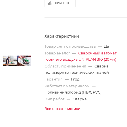
СРАВНИТЬ
Характеристики
Товар снят с производства
—
Да
Товар аналог
—
Сварочный автомат
горячего воздуха UNIPLAN 310 (20мм)
Область применения
—
Сварка
полимерных технических тканей
Гарантия
—
1 год
Работает с материалом
—
Поливинилхлорид (ПВХ, PVC)
Вид работ
—
Сварка
Все характеристики