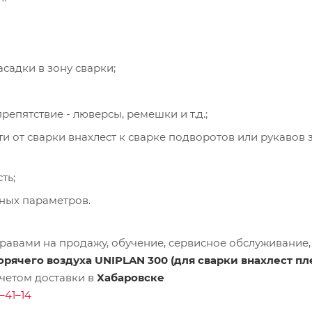
садки в зону сварки;
епятствие - люверсы, ремешки и т.д.;
и от сварки внахлест к сварке подворотов или рукавов 
ть;
ных параметров.
равами на продажу, обучение, сервисное обслуживание,
орячего воздуха UNIPLAN 300 (для сварки внахлест пл
учетом доставки в
Хабаровске
–41–14