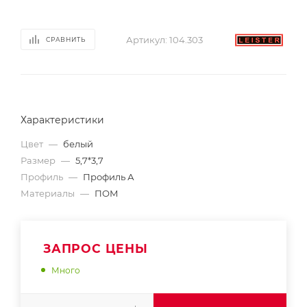
Артикул:
104.303
СРАВНИТЬ
Характеристики
Цвет
—
белый
Размер
—
5,7*3,7
Профиль
—
Профиль А
Материалы
—
ПОМ
ЗАПРОС ЦЕНЫ
Много