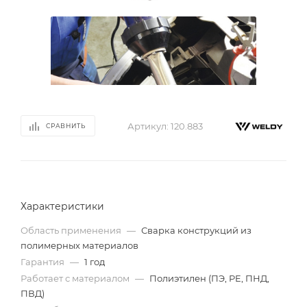
Артикул:
120.883
СРАВНИТЬ
Характеристики
Область применения
—
Сварка конструкций из
полимерных материалов
Гарантия
—
1 год
Работает с материалом
—
Полиэтилен (ПЭ, PE, ПНД,
ПВД)