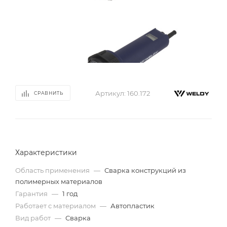
Артикул:
160.172
СРАВНИТЬ
Характеристики
Область применения
—
Сварка конструкций из
полимерных материалов
Гарантия
—
1 год
Работает с материалом
—
Автопластик
Вид работ
—
Сварка