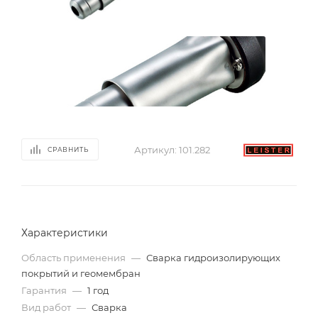
Артикул:
101.282
СРАВНИТЬ
Характеристики
Область применения
—
Сварка гидроизолирующих
покрытий и геомембран
Гарантия
—
1 год
Вид работ
—
Сварка