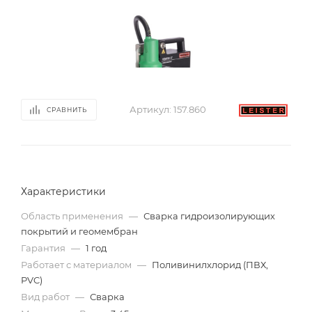
Артикул:
157.860
СРАВНИТЬ
Характеристики
Область применения
—
Сварка гидроизолирующих
покрытий и геомембран
Гарантия
—
1 год
Работает с материалом
—
Поливинилхлорид (ПВХ,
PVC)
Вид работ
—
Сварка