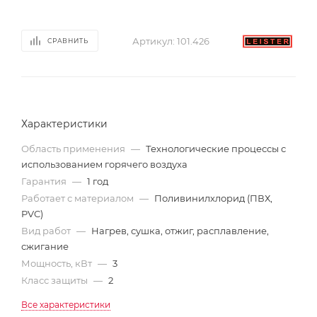
Артикул:
101.426
СРАВНИТЬ
Характеристики
Область применения
—
Технологические процессы с
использованием горячего воздуха
Гарантия
—
1 год
Работает с материалом
—
Поливинилхлорид (ПВХ,
PVC)
Вид работ
—
Нагрев, сушка, отжиг, расплавление,
сжигание
Мощность, кВт
—
3
Класс защиты
—
2
Все характеристики