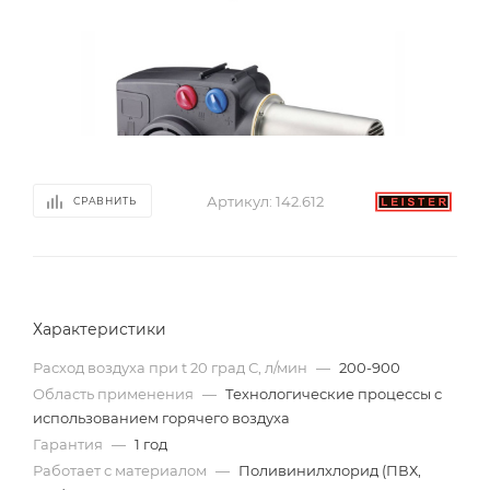
Артикул:
142.612
СРАВНИТЬ
Характеристики
Расход воздуха при t 20 град С, л/мин
—
200-900
Область применения
—
Технологические процессы с
использованием горячего воздуха
Гарантия
—
1 год
Работает с материалом
—
Поливинилхлорид (ПВХ,