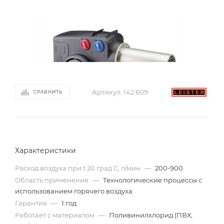
Артикул:
142.609
СРАВНИТЬ
Характеристики
Расход воздуха при t 20 град С, л/мин
—
200-900
Область применения
—
Технологические процессы с
использованием горячего воздуха
Гарантия
—
1 год
Работает с материалом
—
Поливинилхлорид (ПВХ,