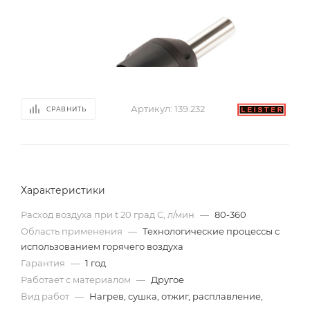
Артикул:
139.232
СРАВНИТЬ
Характеристики
Расход воздуха при t 20 град С, л/мин
—
80-360
Область применения
—
Технологические процессы с
использованием горячего воздуха
Гарантия
—
1 год
Работает с материалом
—
Другое
Вид работ
—
Нагрев, сушка, отжиг, расплавление,