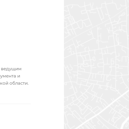
 ведущим
румента и
кой области.