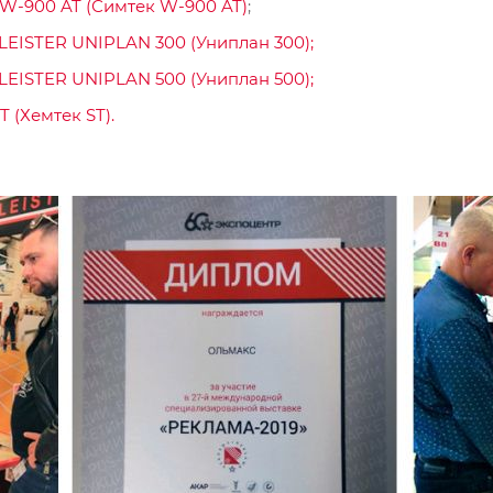
W-900 AT (Симтек W-900 AT)
;
LEISTER UNIPLAN 300 (Униплан 300);
LEISTER UNIPLAN 500 (Униплан 500);
(Хемтек ST).