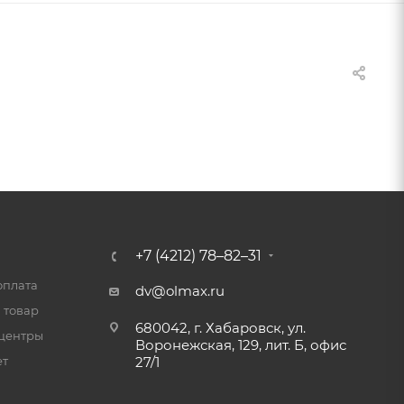
+7 (4212) 78–82–31
оплата
dv@olmax.ru
 товар
680042, г. Хабаровск, ул.
центры
Воронежская, 129, лит. Б, офис
ет
27/1