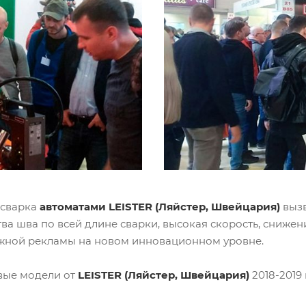
 сварка
автоматами LEISTER (Ляйстер, Швейцария)
вызв
а шва по всей длине сварки, высокая скорость, снижен
ужной рекламы на новом инновационном уровне.
вые модели от
LEISTER (Ляйстер, Швейцария)
2018-2019 